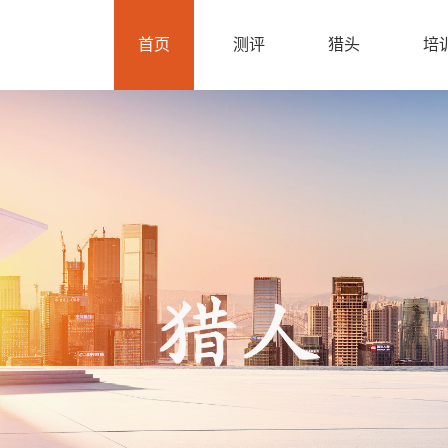
首页
测评
猎头
培