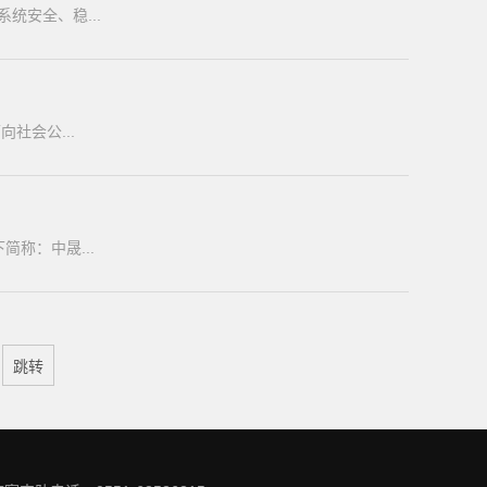
统安全、稳...
司面向社会公...
称：中晟...
页